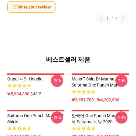
Write your review
1
/
1
베스트셀러 제품
Oppai 서명 Hoodie
Men's T Shirt Dr Manhattan
-20%
-20%
Saitama One Punch Man
₩5,994,300
$43.5
₩3,651,700 - ₩4,202,900
Saitama One Punch Man 3D T-
한국어 One Punch Man 3D 인
-20%
-20%
Shirts
쇄 Saitama 배낭 2020