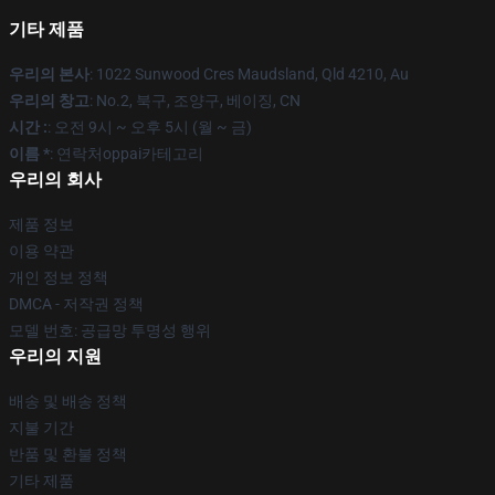
기타 제품
우리의 본사
: 1022 Sunwood Cres Maudsland, Qld 4210, Au
우리의 창고
: No.2, 북구, 조양구, 베이징, CN
시간 :
: 오전 9시 ~ 오후 5시 (월 ~ 금)
이름 *
: 연락처oppai카테고리
우리의 회사
제품 정보
이용 약관
개인 정보 정책
DMCA - 저작권 정책
모델 번호: 공급망 투명성 행위
우리의 지원
배송 및 배송 정책
지불 기간
반품 및 환불 정책
기타 제품