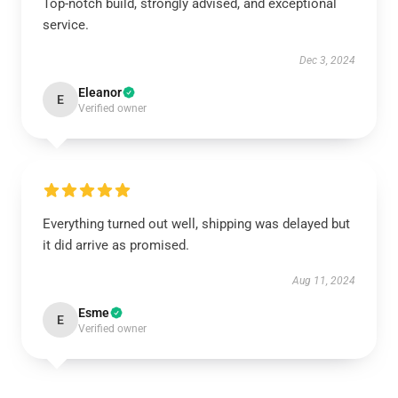
Top-notch build, strongly advised, and exceptional
service.
Dec 3, 2024
Eleanor
E
Verified owner
Everything turned out well, shipping was delayed but
it did arrive as promised.
Aug 11, 2024
Esme
E
Verified owner