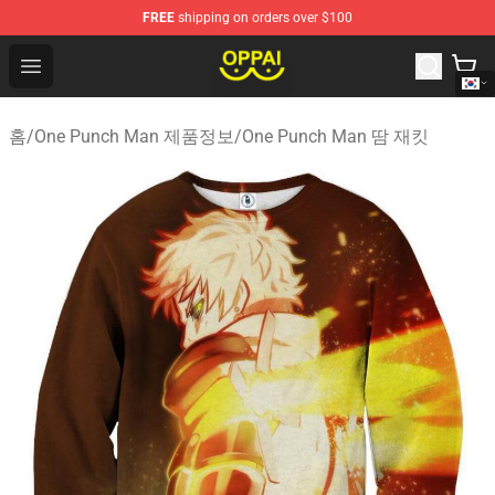
FREE
shipping on orders over $100
Oppai Store - Official Oppai Merchandise Shop
Open menu
홈
/
One Punch Man 제품정보
/
One Punch Man 땀 재킷