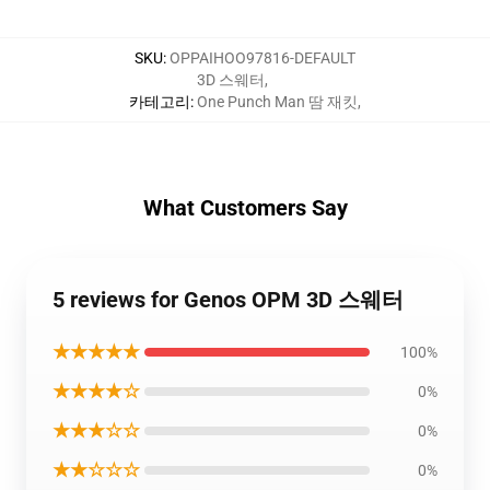
SKU
:
OPPAIHOO97816-DEFAULT
3D 스웨터
,
카테고리
:
One Punch Man 땀 재킷
,
What Customers Say
5 reviews for Genos OPM 3D 스웨터
★★★★★
100%
★★★★☆
0%
★★★☆☆
0%
★★☆☆☆
0%