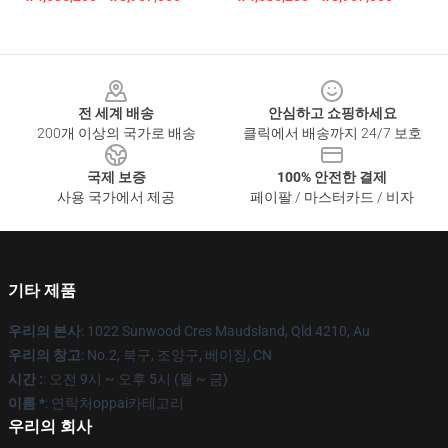
Footer
전 세계 배송
안심하고 쇼핑하세요
200개 이상의 국가로 배송
클릭에서 배송까지 24/7 보호
국제 보증
100% 안전한 결제
사용 국가에서 제공
페이팔 / 마스터카드 / 비자
기타 제품
우리의 본사
: 1022 Sunwood Cres Maudsland, Qld 4210, Au
우리의 창고
: No.2, 북구, 조양구, 베이징, CN
시간 :
: 오전 9시 ~ 오후 5시 (월 ~ 금)
이름 *
: 연락처oppai카테고리
우리의 회사