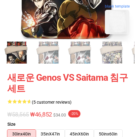
blank template
새로운 Genos VS Saitama 침구
세트
(5 customer reviews)
₩58,565
₩46,852
-20%
$34.00
Size
30inx40in
35inX47in
45inX60in
50inx60in