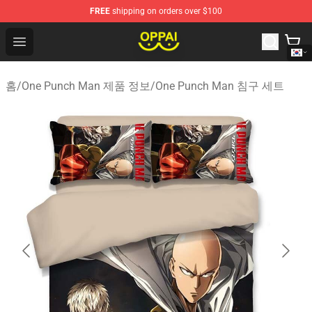
FREE
shipping on orders over $100
Oppai Store - Official Oppai Merchandise Shop
Open menu
홈
/
One Punch Man 제품 정보
/
One Punch Man 침구 세트