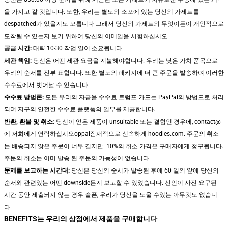
을 가지고 갈 것입니다. 또한, 우리는 별도의 소포에 있는 당신의 가제트를
despatched가 있을지도 모릅니다 그래서 당신의 가제트의 무엇이든이 개인적으로
도착될 수 있는지 보기 위하여 당신의 이메일을 시험하십시오.
공급 시간:
대략 10-30 작업 일이 소요됩니다
세관 책임:
당신은 어떤 세관 요금을 지불해야합니다. 우리는 낮은 가치 품목으로
우리의 순서를 전부 표합니다. 또한 별도의 패키지에 더 큰 주문을 발송하여 이러한
수수료에서 벗어날 수 있습니다.
수수료 방법론:
모든 우리의 자금을 수수료 트럼프 카드는 PayPal의 방법으로 처리
되며 지구의 안전한 수수료 플랫폼의 일부를 제공합니다.
반환, 환불 및 취소:
당신이 얻은 제품이 unsuitable 또는 결함인 경우에, contact@
에 저희에게 연락하십시오oppai잠재적으로 신속하게 hoodies.com. 주문의 취소
는 배송되지 않은 주문이 너무 길지만. 10%의 취소 가격은 구매자에게 청구됩니다.
주문의 취소는 이미 발송 된 주문의 가능성이 없습니다.
문제를 보고하는 시간대:
당신은 당신의 순서가 발송된 후에 60 일의 앞에 당신의
순서와 관련있는 어떤 downside든지 보고할 수 있었습니다. 선언이 사전 요구된
시간 동안 제출되지 않는 경우 슬픈, 우리가 당신을 도울 수있는 아무것도 없습니
다.
BENEFITS는 우리의 상점에서 제품을 구매합니다