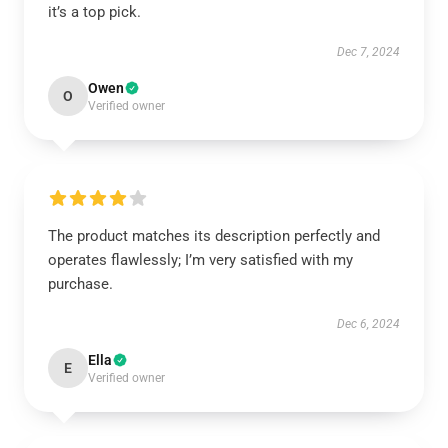
it’s a top pick.
Dec 7, 2024
Owen
O
Verified owner
The product matches its description perfectly and
operates flawlessly; I’m very satisfied with my
purchase.
Dec 6, 2024
Ella
E
Verified owner