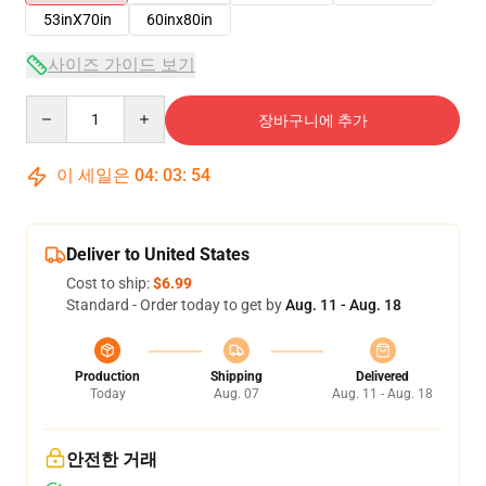
53inX70in
60inx80in
사이즈 가이드 보기
Quantity
장바구니에 추가
이 세일은
04
:
03
:
54
Deliver to United States
Cost to ship:
$6.99
Standard - Order today to get by
Aug. 11 - Aug. 18
Production
Shipping
Delivered
Today
Aug. 07
Aug. 11 - Aug. 18
안전한 거래