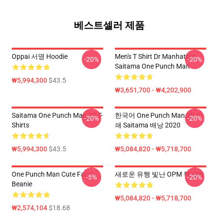
베스트셀러 제품
Oppai 서명 Hoodie
Men's T Shirt Dr Manhattan
-20%
-20%
Saitama One Punch Man
₩5,994,300
$43.5
₩3,651,700 - ₩4,202,900
Saitama One Punch Man 3D T-
한국어 One Punch Man 3D 인
-20%
-20%
Shirts
쇄 Saitama 배낭 2020
₩5,994,300
$43.5
₩5,084,820 - ₩5,718,700
One Punch Man Cute Face
새로운 유행 빛난 OPM 책가방
-5%
-20%
Beanie
₩5,084,820 - ₩5,718,700
₩2,574,104
$18.68