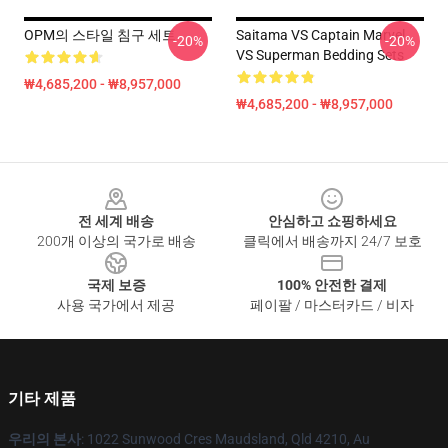
OPM의 스타일 침구 세트
Saitama VS Captain Marvel
-20%
-20%
VS Superman Bedding Sets
₩4,685,200 - ₩8,957,000
₩4,685,200 - ₩8,957,000
Footer
전 세계 배송
안심하고 쇼핑하세요
200개 이상의 국가로 배송
클릭에서 배송까지 24/7 보호
국제 보증
100% 안전한 결제
사용 국가에서 제공
페이팔 / 마스터카드 / 비자
기타 제품
우리의 본사
: 1022 Sunwood Cres Maudsland, Qld 4210, Au