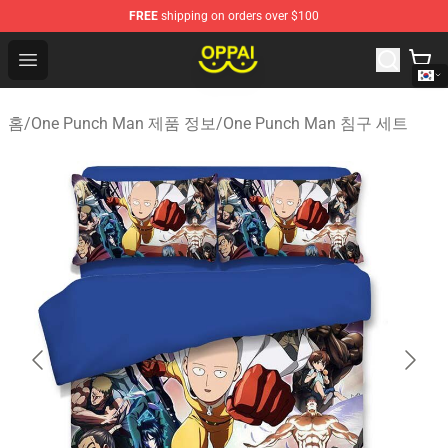
FREE
shipping on orders over $100
Oppai Store - Official Oppai Merchandise Shop
Open menu
홈
/
One Punch Man 제품 정보
/
One Punch Man 침구 세트