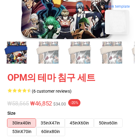
blank template
OPM의 테마 침구 세트
(6 customer reviews)
₩58,565
₩46,852
-20%
$34.00
Size
30inx40in
35inX47in
45inX60in
50inx60in
53inX70in
60inx80in