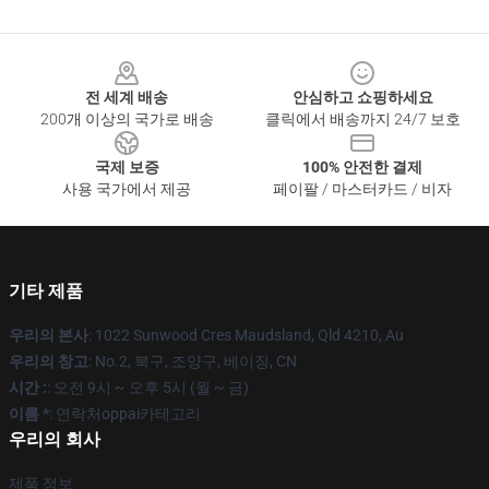
Footer
전 세계 배송
안심하고 쇼핑하세요
200개 이상의 국가로 배송
클릭에서 배송까지 24/7 보호
국제 보증
100% 안전한 결제
사용 국가에서 제공
페이팔 / 마스터카드 / 비자
기타 제품
우리의 본사
: 1022 Sunwood Cres Maudsland, Qld 4210, Au
우리의 창고
: No.2, 북구, 조양구, 베이징, CN
시간 :
: 오전 9시 ~ 오후 5시 (월 ~ 금)
이름 *
: 연락처oppai카테고리
우리의 회사
제품 정보