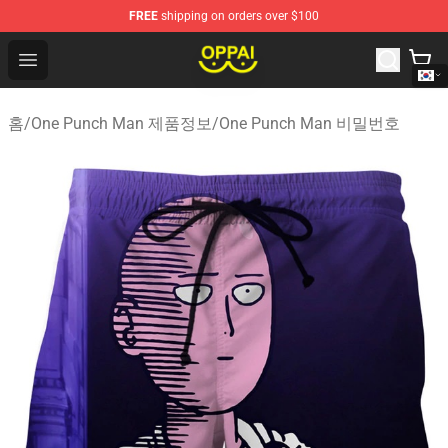
FREE
shipping on orders over $100
Oppai Store - Official Oppai Merchandise Shop
Open menu
홈
/
One Punch Man 제품정보
/
One Punch Man 비밀번호