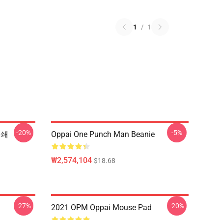
1
/
1
-20%
-5%
인쇄
Oppai One Punch Man Beanie
₩2,574,104
$18.68
-27%
-20%
2021 OPM Oppai Mouse Pad