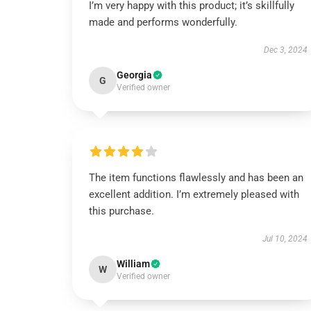
I’m very happy with this product; it’s skillfully
made and performs wonderfully.
Dec 3, 2024
Georgia
G
Verified owner
The item functions flawlessly and has been an
excellent addition. I’m extremely pleased with
this purchase.
Jul 10, 2024
William
W
Verified owner