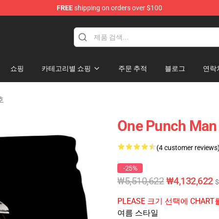
FREE
shipping on orders over $100
쇼핑
카테고리별 쇼핑
주문 추적
블로그
연락
호
One Punch M
(4 customer reviews
-25%
₩5,510,622
₩4,132,622
$
PLEASE 크기 선택에 CHA
여름 스타일