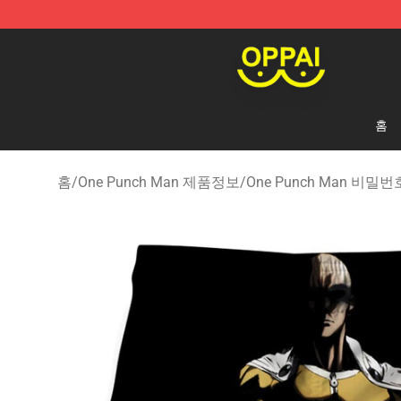
Oppai Store - Official Oppai Merchandise Shop
홈
홈
/
One Punch Man 제품정보
/
One Punch Man 비밀번