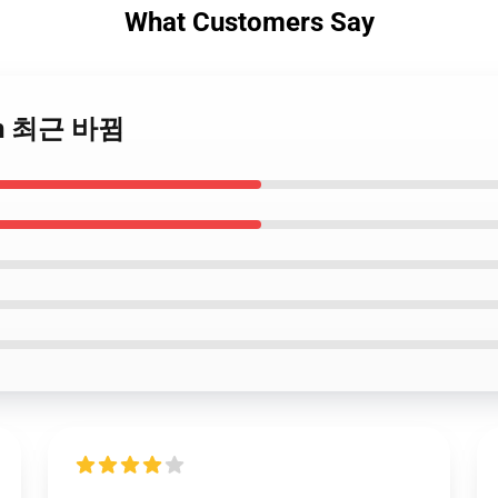
What Customers Say
Man 최근 바뀜