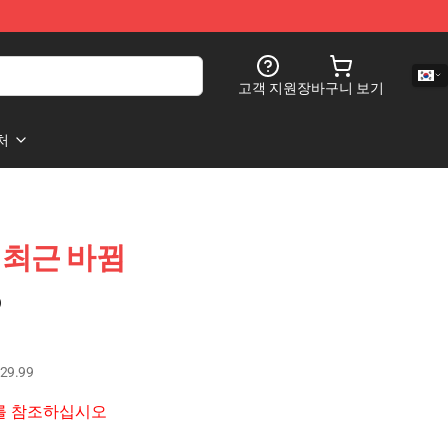
고객 지원
장바구니 보기
처
an 최근 바뀜
)
29.99
RT를 참조하십시오