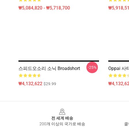
₩5,084,820 - ₩5,718,700
₩5,918,51
-25%
스피드오소리 소닉 Broadshort
Oppai 사타
₩4,132,622
₩4,132,6
$29.99
Footer
전 세계 배송
200개 이상의 국가로 배송
클