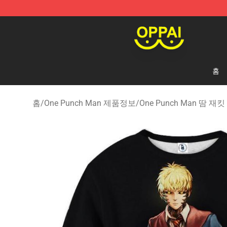
Oppai Store - Official Oppai Merchandise Shop
홈
홈
/
One Punch Man 제품정보
/
One Punch Man 땀 재킷