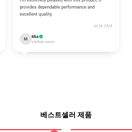
I’m extremely pleased with this product; it
provides dependable performance and
excellent quality.
Jul 26, 2024
Mia
M
Verified owner
베스트셀러 제품