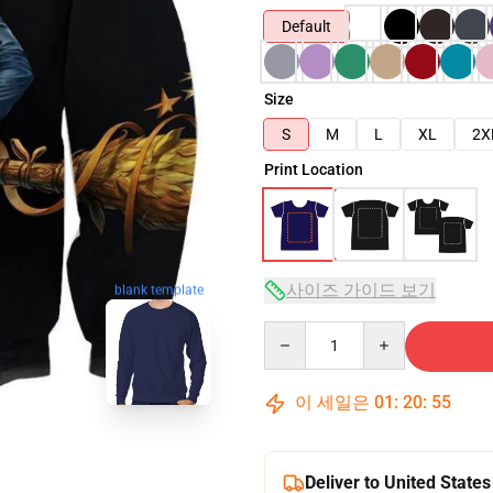
Default
Size
S
M
L
XL
2X
Print Location
사이즈 가이드 보기
blank template
Quantity
이 세일은
01
:
20
:
54
Deliver to United States