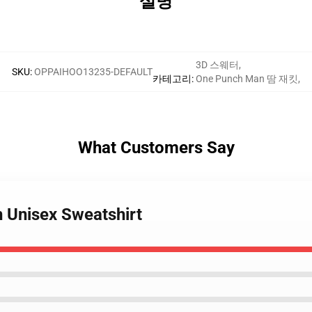
설명
3D 스웨터
,
SKU
:
OPPAIHOO13235-DEFAULT
카테고리
:
One Punch Man 땀 재킷
,
What Customers Say
 Unisex Sweatshirt