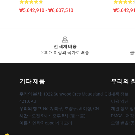
₩5,642,910 - ₩6,607,510
₩5,642,91
Footer
전 세계 배송
200개 이상의 국가로 배송
클
기타 제품
우리의 
우리의 본사
: 1022 Sunwood Cres Maudsland, Qld
제품 정보
4210, Au
이용 약관
우리의 창고
: No.2, 북구, 조양구, 베이징, CN
개인 정보 정
시간 :
: 오전 9시 ~ 오후 5시 (월 ~ 금)
DMCA - 저
이름 *
: 연락처oppai카테고리
모델 번호: 