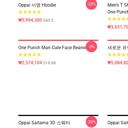
-20%
Oppai 서명 Hoodie
Men's T S
One Punc
₩5,994,300
$43.5
₩3,651,70
-5%
One Punch Man Cute Face Beanie
새로운 유
₩2,574,104
₩5,084,82
$18.68
-20%
Oppai Saitama 3D 스웨터
Oppai Sa