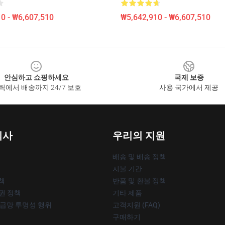
0 - ₩6,607,510
₩5,642,910 - ₩6,607,510
안심하고 쇼핑하세요
국제 보증
릭에서 배송까지 24/7 보호
사용 국가에서 제공
회사
우리의 지원
배송 및 배송 정책
지불 기간
책
반품 및 환불 정책
작권 정책
기타 제품
공급망 투명성 행위
고객지원 (FAQ)
구매하기