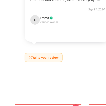
Practical and versatile, ideal for everyday use.
Sep 11, 2024
Emma
E
Verified owner
Write your review