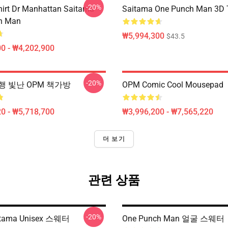
-20%
hirt Dr Manhattan Saitama
Saitama One Punch Man 3D T
h Man
₩5,994,300
$43.5
0 - ₩4,202,900
-20%
행 빛난 OPM 책가방
OPM Comic Cool Mousepad
0 - ₩5,718,700
₩3,996,200 - ₩7,565,220
더 보기
관련 상품
-20%
itama Unisex 스웨터
One Punch Man 얼굴 스웨터