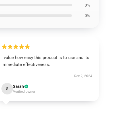
0%
0%
I value how easy this product is to use and its
immediate effectiveness.
Dec 2, 2024
Sarah
S
Verified owner