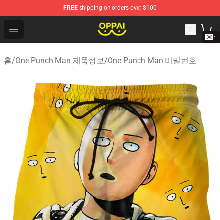
FREE
shipping on orders over $100
Oppai Store - Official Oppai Merchandise Shop
Open menu
홈
/
One Punch Man 제품정보
/
One Punch Man 비밀번호