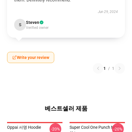
them. Definitely recommend.
Jun 29, 2024
Steven
S
Verified owner
Write your review
1
/
1
베스트셀러 제품
Oppai 서명 Hoodie
Super Cool One Punch Man T-
-20%
-20%