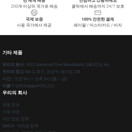
전 세계 배송
안심하고 쇼핑하세요
200개 이상의 국가로 배송
클릭에서 배송까지 24/7 보호
국제 보증
100% 안전한 결제
사용 국가에서 제공
페이팔 / 마스터카드 / 비자
기타 제품
우리의 본사
: 1022 Sunwood Cres Maudsland, Qld 4210, Au
우리의 창고
: No.2, 북구, 조양구, 베이징, CN
시간 :
: 오전 9시 ~ 오후 5시 (월 ~ 금)
이름 *
: 연락처oppai카테고리
우리의 회사
제품 정보
이용 약관
개인 정보 정책
DMCA - 저작권 정책