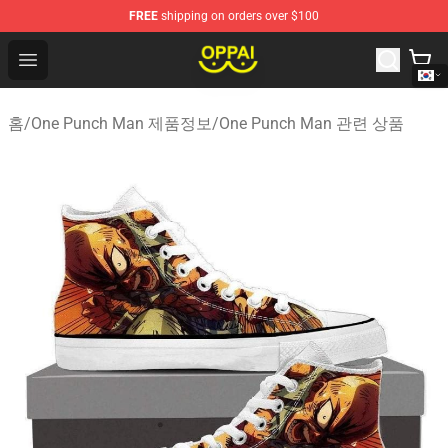
FREE
shipping on orders over $100
Oppai Store - Official Oppai Merchandise Shop
Open menu
홈
/
One Punch Man 제품정보
/
One Punch Man 관련 상품