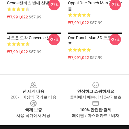
Genos 캔버스 반대 신발
Oppai One Punch Man 관련 상
-27%
-27%
품
₩7,991,022
$57.99
₩7,991,022
$57.99
새로운 도착 Converse 신발
One Punch Man 3D 크로스 슈
-27%
-27%
즈
₩7,991,022
$57.99
₩7,991,022
$57.99
Footer
전 세계 배송
안심하고 쇼핑하세요
200개 이상의 국가로 배송
클릭에서 배송까지 24/7 보호
국제 보증
100% 안전한 결제
사용 국가에서 제공
페이팔 / 마스터카드 / 비자