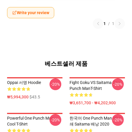
Write your review
1
/
1
베스트셀러 제품
Oppai 서명 Hoodie
Fight Goku VS Saitama One
-20%
-20%
Punch ManT-Shirt
₩5,994,300
$43.5
₩3,651,700 - ₩4,202,900
Powerful One Punch Man
한국어 One Punch Man 3D 인
-20%
-20%
Cool T-Shirt
쇄 Saitama 배낭 2020