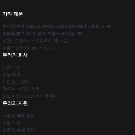
기타 제품
우리의 본사
: 1022 Sunwood Cres Maudsland, Qld 4210, Au
우리의 창고
: No.2, 북구, 조양구, 베이징, CN
시간 :
: 오전 9시 ~ 오후 5시 (월 ~ 금)
이름 *
: 연락처oppai카테고리
우리의 회사
제품 정보
이용 약관
개인 정보 정책
DMCA - 저작권 정책
모델 번호: 공급망 투명성 행위
우리의 지원
배송 및 배송 정책
지불 기간
반품 및 환불 정책