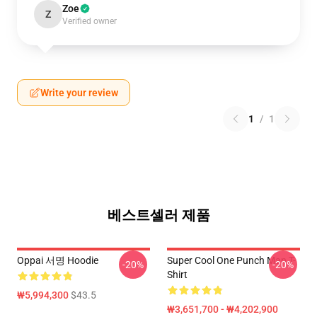
Zoe
Z
Verified owner
Write your review
1
/
1
베스트셀러 제품
Oppai 서명 Hoodie
Super Cool One Punch Man T-
-20%
-20%
Shirt
₩5,994,300
$43.5
₩3,651,700 - ₩4,202,900