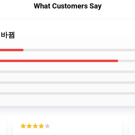
What Customers Say
근 바뀜