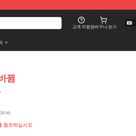
고객 지원
장바구니 보기
처
 바뀜
)
29.99
RT를 참조하십시오