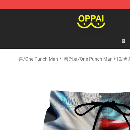
Oppai Store - Official Oppai Merchandise Shop
홈
홈
/
One Punch Man 제품정보
/
One Punch Man 비밀번