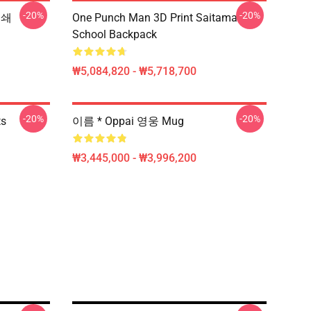
-20%
-20%
인쇄
One Punch Man 3D Print Saitama
School Backpack
₩5,084,820 - ₩5,718,700
-20%
-20%
ts
이름 * Oppai 영웅 Mug
₩3,445,000 - ₩3,996,200