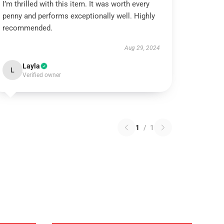
I’m thrilled with this item. It was worth every
penny and performs exceptionally well. Highly
recommended.
Aug 29, 2024
Layla
L
Verified owner
1
/
1