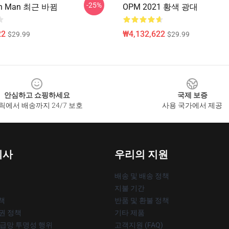
-25%
ch Man 최근 바뀜
OPM 2021 황색 광대
22
₩4,132,622
$29.99
$29.99
안심하고 쇼핑하세요
국제 보증
릭에서 배송까지 24/7 보호
사용 국가에서 제공
회사
우리의 지원
배송 및 배송 정책
지불 기간
책
반품 및 환불 정책
작권 정책
기타 제품
공급망 투명성 행위
고객지원 (FAQ)