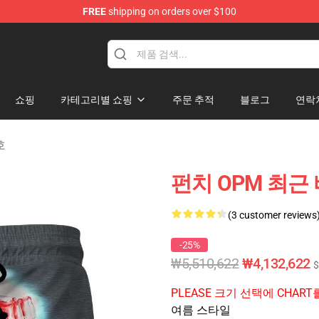
FREE
shipping on orders over $100
쇼핑
카테고리별 쇼핑
주문 추적
블로그
연락
호
펀치 OPM 최근
(3 customer reviews
-25%
₩5,510,622
₩4,132,622
$
PLEASE 크기 선택에 CHA
여름 스타일