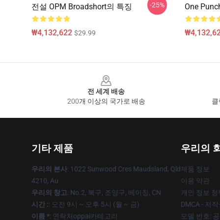
-25%
전설 OPM Broadshort의 특징
One Pun
₩4,132,622
₩4,132,6
$29.99
Footer
전 세계 배송
200개 이상의 국가로 배송
클
기타 제품
우리의 
우리의 본사
: 1022 Sunwood Cres Maudsland, Qld
제품 정보
4210, Au
이용 약관
우리의 창고
: No.2, 북구, 조양구, 베이징, CN
개인 정보 정
시간 :
: 오전 9시 ~ 오후 5시 (월 ~ 금)
DMCA - 저
이름 *
: 연락처oppai카테고리
모델 번호: 