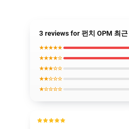
3 reviews for 펀치 OPM 최
★★★★★
★★★★☆
★★★☆☆
★★☆☆☆
★☆☆☆☆