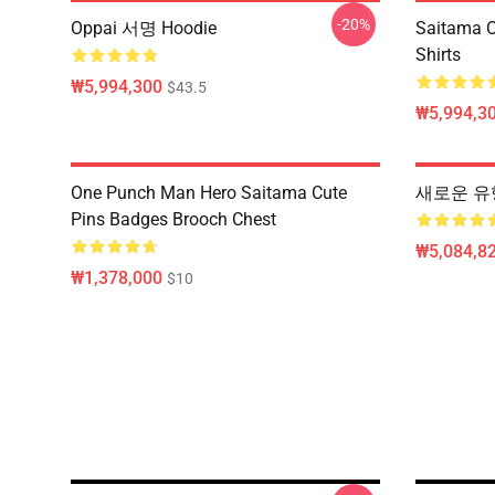
-20%
Oppai 서명 Hoodie
Saitama O
Shirts
₩5,994,300
$43.5
₩5,994,3
One Punch Man Hero Saitama Cute
새로운 유
Pins Badges Brooch Chest
₩5,084,82
₩1,378,000
$10