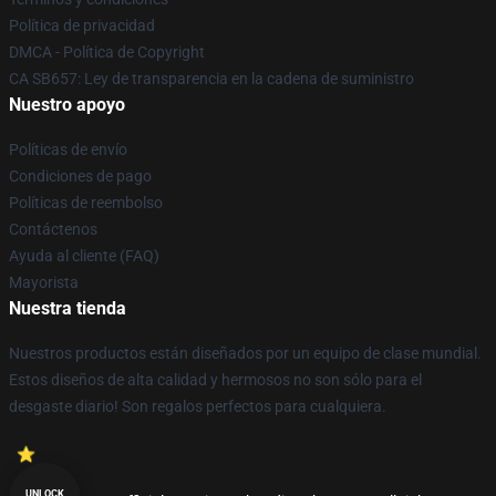
Política de privacidad
DMCA - Política de Copyright
CA SB657: Ley de transparencia en la cadena de suministro
Nuestro apoyo
Políticas de envío
Condiciones de pago
Políticas de reembolso
Contáctenos
Ayuda al cliente (FAQ)
Mayorista
Nuestra tienda
Nuestros productos están diseñados por un equipo de clase mundial.
Estos diseños de alta calidad y hermosos no son sólo para el
desgaste diario! Son regalos perfectos para cualquiera.
UNLOCK