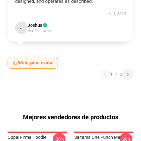
designed, and operates as described.
Jul 1, 2024
Joshua
J
Verified owner
Write your review
1
/
2
Mejores vendedores de productos
Oppai Firma Hoodie
Saitama One Punch Man Cool
-20%
-20%