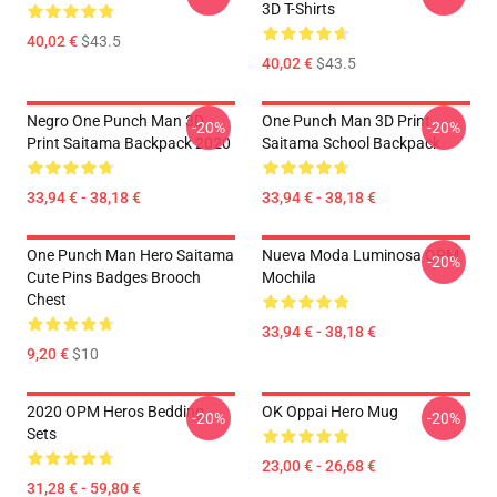
3D T-Shirts
40,02 €
$43.5
40,02 €
$43.5
Negro One Punch Man 3D
One Punch Man 3D Print
-20%
-20%
Print Saitama Backpack 2020
Saitama School Backpack
33,94 € - 38,18 €
33,94 € - 38,18 €
One Punch Man Hero Saitama
Nueva Moda Luminosa OPM
-20%
Cute Pins Badges Brooch
Mochila
Chest
33,94 € - 38,18 €
9,20 €
$10
2020 OPM Heros Bedding
OK Oppai Hero Mug
-20%
-20%
Sets
23,00 € - 26,68 €
31,28 € - 59,80 €