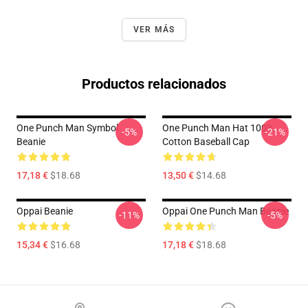
VER MÁS
Productos relacionados
One Punch Man Symbol
One Punch Man Hat 100%
-5%
-21%
Beanie
Cotton Baseball Cap
17,18 €
$18.68
13,50 €
$14.68
Oppai Beanie
Oppai One Punch Man Beanie
-11%
-5%
15,34 €
$16.68
17,18 €
$18.68
Footer