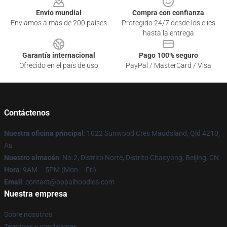
Envío mundial
Compra con confianza
Enviamos a más de 200 países
Protegido 24/7 desde los clics
hasta la entrega
Garantía internacional
Pago 100% seguro
Ofrecido en el país de uso
PayPal / MasterCard / Visa
Contáctenos
Nuestra oficina principal
: 1022 Sunwood Cres Maudsland, Qld 4210,
Au
Nuestro almacén
: No.2, Distrito Norte, Distrito Chaoyang, Beijing, CN
Hora
: 9AM – 5PM (Mon – Fri)
Email
: contact@oppaihoodies.com
Nuestra empresa
Sobre nosotros
Términos y condiciones