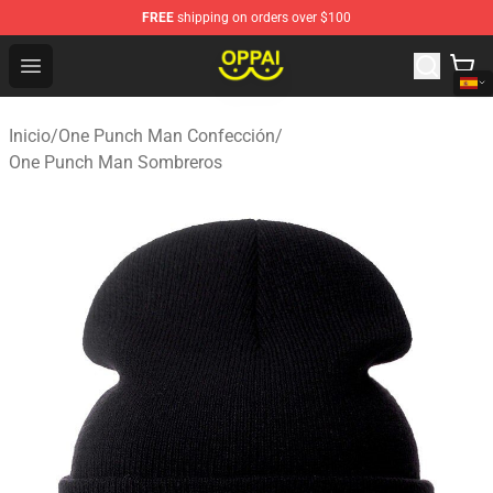
FREE
shipping on orders over $100
Oppai Store - Official Oppai Merchandise Shop
Open menu
Inicio
/
One Punch Man Confección
/
One Punch Man Sombreros