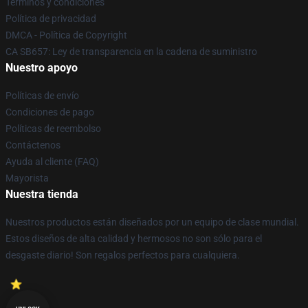
Términos y condiciones
Política de privacidad
DMCA - Política de Copyright
CA SB657: Ley de transparencia en la cadena de suministro
Nuestro apoyo
Políticas de envío
Condiciones de pago
Políticas de reembolso
Contáctenos
Ayuda al cliente (FAQ)
Mayorista
Nuestra tienda
Nuestros productos están diseñados por un equipo de clase mundial.
Estos diseños de alta calidad y hermosos no son sólo para el
desgaste diario! Son regalos perfectos para cualquiera.