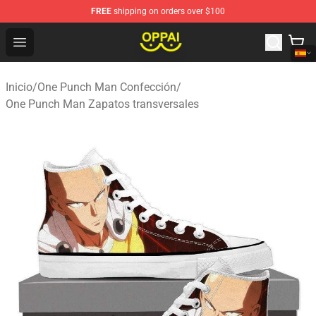
FREE
shipping on orders over $100
Oppai Store - Official Oppai Merchandise Shop
Open menu
Inicio
/
One Punch Man Confección
/
One Punch Man Zapatos transversales