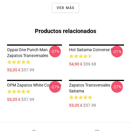
VER MÁS
Productos relacionados
Oppai One Punch Man
Hot Saitama Converse Shoes
-27%
-21%
Zapatos Transversales
54,90 €
$59.68
53,35 €
$57.99
OPM Zapatos White Converse
Zapatos Transversales
-27%
-27%
Saitama
53,35 €
$57.99
53,35 €
$57.99
Footer