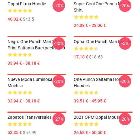
Oppai Firma Hoodie
Super Cool One Punch Man T-
-20%
-20%
Shirt
40,02 €
$43.5
24,38 € - 28,06 €
Negro One Punch Man 3D
Oppai One Punch Man Beanie
-20%
-5%
Print Saitama Backpack 2020
17,18 €
$18.68
33,94 € - 38,18 €
Nueva Moda Luminosa OPM
One Punch Saitama Hot
-20%
-20%
Mochila
Hoodies
33,94 € - 38,18 €
39,51 € - 45,95 €
Zapatos Transversales OPM
2021 OPM Oppai Mouse Pad
-27%
-20%
53,35 €
$57.99
26,68 € - 50,50 €