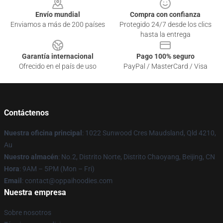
Envío mundial
Compra con confianza
Enviamos a más de 200 países
Protegido 24/7 desde los clics
hasta la entrega
Garantía internacional
Pago 100% seguro
Ofrecido en el país de uso
PayPal / MasterCard / Visa
Contáctenos
Nuestra oficina principal
: 1022 Sunwood Cres Maudsland, Qld 4210,
Au
Nuestro almacén
: No.2, Distrito Norte, Distrito Chaoyang, Beijing, CN
Hora
: 9AM – 5PM (Mon – Fri)
Email
: contact@oppaihoodies.com
Nuestra empresa
Sobre nosotros