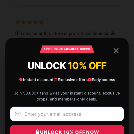
The service at this store is prompt and dependable,
making my shopping experience excellent.
EXCLUSIVE MEMBER OFFER
Aug 30, 2024
UNLOCK
10% OFF
Molly
M
Verified owner
Instant discount
Exclusive offers
Early access
Join 50,000+ fans & get your instant discount, exclusive
drops, and members-only deals.
This item is fantastic and very practical. It’s well-
made and works perfectly for what I need.
Jul 27, 2024
UNLOCK 10% OFF NOW