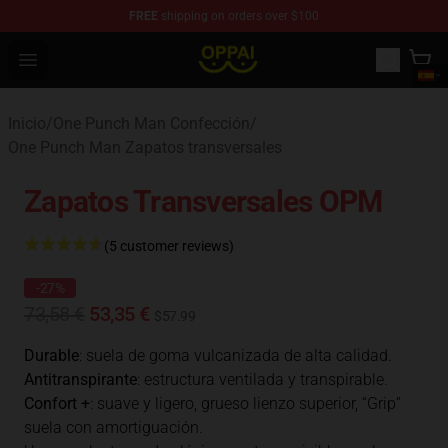
FREE
shipping on orders over $100
Oppai Store - Official Oppai Merchandise Shop
Open menu
Inicio
/
One Punch Man Confección
/
One Punch Man Zapatos transversales
Zapatos Transversales OPM
(5 customer reviews)
-27%
73,58 €
53,35 €
$57.99
Durable
: suela de goma vulcanizada de alta calidad.
Antitranspirante
: estructura ventilada y transpirable.
Confort +
: suave y ligero, grueso lienzo superior, “Grip”
suela con amortiguación.