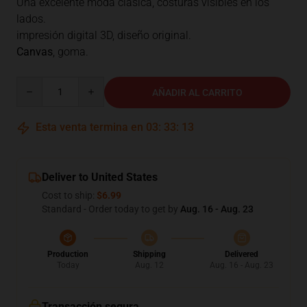
Una excelente moda clásica, costuras visibles en los
lados.
impresión digital 3D, diseño original.
Canvas
, goma.
Quantity
AÑADIR AL CARRITO
Esta venta termina en
03
:
33
:
12
Deliver to United States
Cost to ship:
$6.99
Standard - Order today to get by
Aug. 16 - Aug. 23
Production
Shipping
Delivered
Today
Aug. 12
Aug. 16 - Aug. 23
Transacción segura