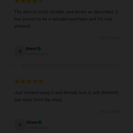
The item is solid, reliable, and works as described. It
has proven to be a valuable purchase and I’m very
pleased.
Dec 7, 2024
Brent
B
Verified owner
Just started using it and already love it, will definitely
buy more from the shop.
Dec 1, 2024
Oliver
O
Verified owner