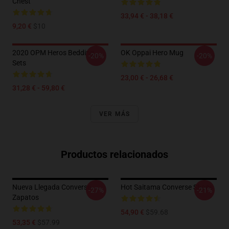
Chest
33,94 € - 38,18 €
9,20 €
$10
2020 OPM Heros Bedding
OK Oppai Hero Mug
-20%
-20%
Sets
23,00 € - 26,68 €
31,28 € - 59,80 €
VER MÁS
Productos relacionados
Nueva Llegada Conversa
Hot Saitama Converse Shoes
-27%
-21%
Zapatos
54,90 €
$59.68
53,35 €
$57.99