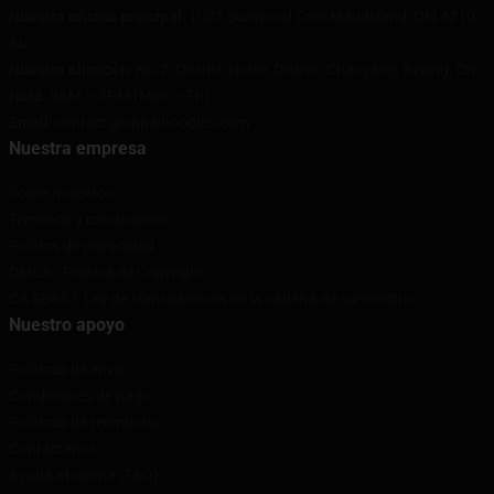
Nuestra oficina principal
: 1022 Sunwood Cres Maudsland, Qld 4210,
Au
Nuestro almacén
: No.2, Distrito Norte, Distrito Chaoyang, Beijing, CN
Hora
: 9AM – 5PM (Mon – Fri)
Email
: contact@oppaihoodies.com
Nuestra empresa
Sobre nosotros
Términos y condiciones
Política de privacidad
DMCA - Política de Copyright
CA SB657: Ley de transparencia en la cadena de suministro
Nuestro apoyo
Políticas de envío
Condiciones de pago
Políticas de reembolso
Contáctenos
Ayuda al cliente (FAQ)