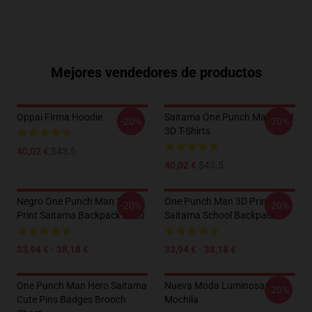
Mejores vendedores de productos
Oppai Firma Hoodie
Saitama One Punch Man Cool
-20%
-20%
3D T-Shirts
40,02 €
$43.5
40,02 €
$43.5
Negro One Punch Man 3D
One Punch Man 3D Print
-20%
-20%
Print Saitama Backpack 2020
Saitama School Backpack
33,94 € - 38,18 €
33,94 € - 38,18 €
One Punch Man Hero Saitama
Nueva Moda Luminosa OPM
-20%
Cute Pins Badges Brooch
Mochila