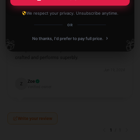
Freya
F
Verified owner
We respect your privacy. Unsubscribe anytime.
OR
›
No thanks, I'd prefer to pay full price.
🎁
🎁
This product is exactly what I needed. It's well-
crafted and performs superbly.
Jun 19, 2024
Zoe
Z
Verified owner
Write your review
1
/
1