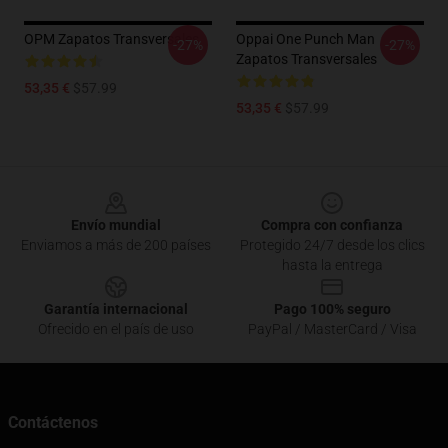
OPM Zapatos Transversales
Oppai One Punch Man
-27%
-27%
Zapatos Transversales
53,35 €
$57.99
53,35 €
$57.99
Footer
Envío mundial
Compra con confianza
Enviamos a más de 200 países
Protegido 24/7 desde los clics
hasta la entrega
Garantía internacional
Pago 100% seguro
Ofrecido en el país de uso
PayPal / MasterCard / Visa
Contáctenos