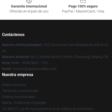
Garantía internacional
Pago 100% seguro
Ofrecido en el país de uso
PayPal / MasterCard / Visa
Contáctenos
Nuestra oficina principal
: 1022 Sunwood Cres Maudsland, Qld 4210,
Au
Nuestro almacén
: No.2, Distrito Norte, Distrito Chaoyang, Beijing, CN
Hora
: 9AM – 5PM (Mon – Fri)
Email
: contact@oppaihoodies.com
Nuestra empresa
Sobre nosotros
Términos y condiciones
Política de privacidad
DMCA - Política de Copyright
CA SB657: Ley de transparencia en la cadena de suministro