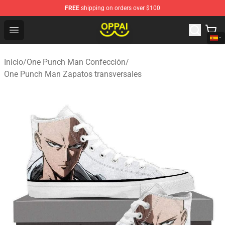
FREE
shipping on orders over $100
Oppai Store - Official Oppai Merchandise Shop
Open menu
Inicio
/
One Punch Man Confección
/
One Punch Man Zapatos transversales