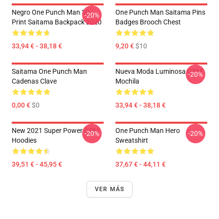
Negro One Punch Man 3D
One Punch Man Saitama Pins
-20%
Print Saitama Backpack 2020
Badges Brooch Chest
33,94 € - 38,18 €
9,20 €
$10
Saitama One Punch Man
Nueva Moda Luminosa OPM
-20%
Cadenas Clave
Mochila
0,00 €
$0
33,94 € - 38,18 €
New 2021 Super Power OPM
One Punch Man Hero
-20%
-20%
Hoodies
Sweatshirt
39,51 € - 45,95 €
37,67 € - 44,11 €
VER MÁS