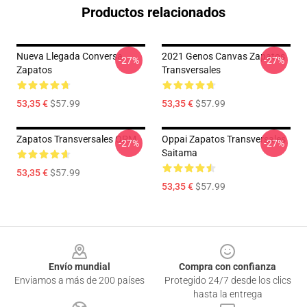
Productos relacionados
Nueva Llegada Conversa
2021 Genos Canvas Zapatos
-27%
-27%
Zapatos
Transversales
53,35 €
$57.99
53,35 €
$57.99
Zapatos Transversales OPM
Oppai Zapatos Transversales
-27%
-27%
Saitama
53,35 €
$57.99
53,35 €
$57.99
Footer
Envío mundial
Compra con confianza
Enviamos a más de 200 países
Protegido 24/7 desde los clics
hasta la entrega