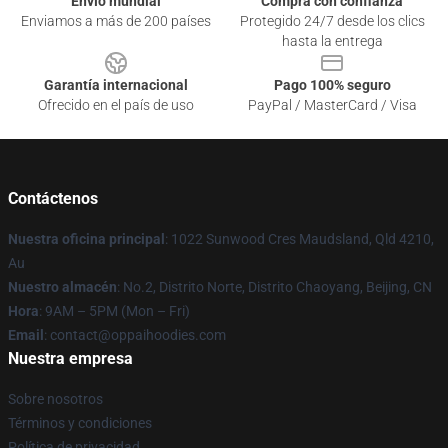
Envío mundial
Compra con confianza
Enviamos a más de 200 países
Protegido 24/7 desde los clics
hasta la entrega
Garantía internacional
Pago 100% seguro
Ofrecido en el país de uso
PayPal / MasterCard / Visa
Contáctenos
Nuestra oficina principal
: 1022 Sunwood Cres Maudsland, Qld 4210,
Au
Nuestro almacén
: No.2, Distrito Norte, Distrito Chaoyang, Beijing, CN
Hora
: 9AM – 5PM (Mon – Fri)
Email
: contact@oppaihoodies.com
Nuestra empresa
Sobre nosotros
Términos y condiciones
Política de privacidad