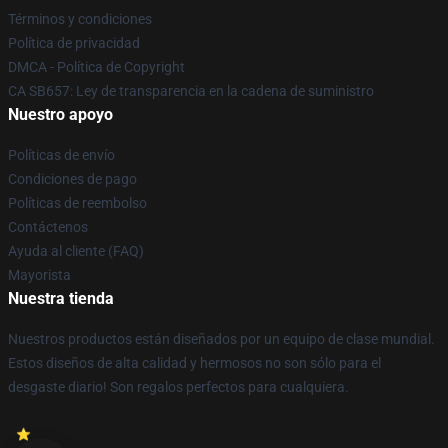
Términos y condiciones
Política de privacidad
DMCA - Política de Copyright
CA SB657: Ley de transparencia en la cadena de suministro
Nuestro apoyo
Políticas de envío
Condiciones de pago
Políticas de reembolso
Contáctenos
Ayuda al cliente (FAQ)
Mayorista
Nuestra tienda
Nuestros productos están diseñados por un equipo de clase mundial.
Estos diseños de alta calidad y hermosos no son sólo para el
desgaste diario! Son regalos perfectos para cualquiera.