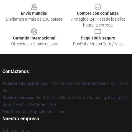
Envío mundial
Compra con confianza
Enviamos a más de 200 países
Protegido 24/7 desde los clics
hasta la entrega
Garantía internacional
Pago 100% seguro
Ofrecido en el país de uso
PayPal / MasterCard / Visa
Contáctenos
Nuestra oficina principal
: 1022 Sunwood Cres Maudsland, Qld 4210,
Au
Nuestro almacén
: No.2, Distrito Norte, Distrito Chaoyang, Beijing, CN
Hora
: 9AM – 5PM (Mon – Fri)
Email
: contact@oppaihoodies.com
Nuestra empresa
Sobre nosotros