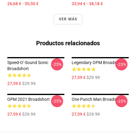
26,68 € - 50,50 €
33,94 € - 38,18 €
VER MÁS
Productos relacionados
Speed-O'-Sound Sonic
Legendary OPM Broadshort
-25%
-25%
Broadshort
27,59 €
$29.99
27,59 €
$29.99
OPM 2021 Broadshort
One Punch Man Broadshort
-25%
-25%
27,59 €
$29.99
27,59 €
$29.99
Footer