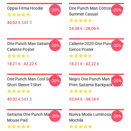
Oppai Firma Hoodie
One Punch Man Cotton T-Shirt
-20%
-20%
Summer Casual
40,02 €
$43.5
24,38 € - 28,06 €
One Punch Man Saitama Tan
Caliente 2020 One Punch Man
-20%
-20%
Caliente Poster
Genos Poster
18,21 € - 42,22 €
18,21 € - 42,22 €
One Punch Man Cool Saitama
Negro One Punch Man 3D
-20%
-20%
Short Sleeve T-Shirt
Print Saitama Backpack 2020
40,02 €
$43.5
33,94 € - 38,18 €
Saitama One Punch Man
Nueva Moda Luminosa OPM
-20%
-20%
Mouse Pad
Mochila