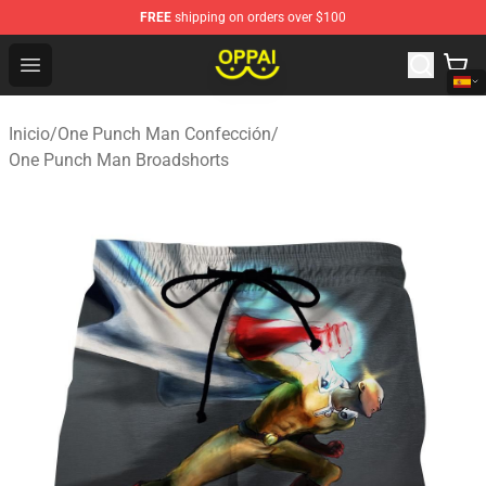
FREE
shipping on orders over $100
Oppai Store - Official Oppai Merchandise Shop
Open menu
Inicio
/
One Punch Man Confección
/
One Punch Man Broadshorts