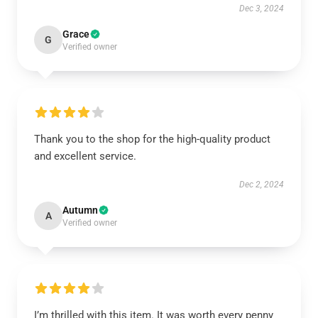
Dec 3, 2024
Grace
G
Verified owner
Thank you to the shop for the high-quality product
and excellent service.
Dec 2, 2024
Autumn
A
Verified owner
I’m thrilled with this item. It was worth every penny