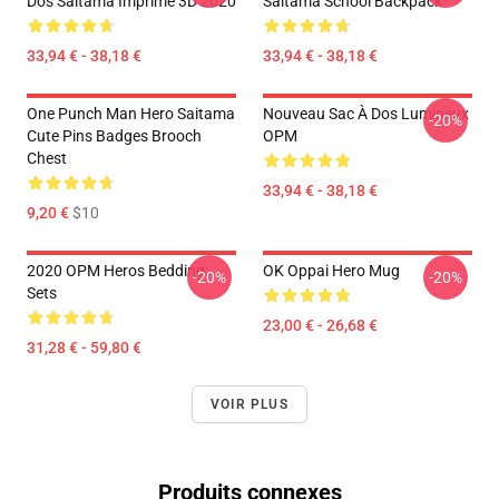
Dos Saitama Imprimé 3D 2020
Saitama School Backpack
33,94 € - 38,18 €
33,94 € - 38,18 €
One Punch Man Hero Saitama
Nouveau Sac À Dos Lumineux
-20%
Cute Pins Badges Brooch
OPM
Chest
33,94 € - 38,18 €
9,20 €
$10
2020 OPM Heros Bedding
OK Oppai Hero Mug
-20%
-20%
Sets
23,00 € - 26,68 €
31,28 € - 59,80 €
VOIR PLUS
Produits connexes