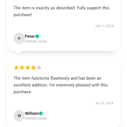
The item is exactly as described. Fully support this
purchase!
Dec 1, 2024
Peter
P
Verified owner
The item functions flawlessly and has been an
excellent addition. I’m extremely pleased with this
purchase.
Jul 10, 2024
William
W
Verified owner