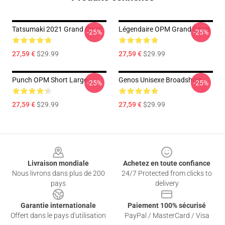
Tatsumaki 2021 Grand Court
Légendaire OPM Grand Court
-25%
-25%
27,59 €
$29.99
27,59 €
$29.99
Punch OPM Short Large
Genos Unisexe Broadshort
-25%
-25%
27,59 €
$29.99
27,59 €
$29.99
Footer
Livraison mondiale
Achetez en toute confiance
Nous livrons dans plus de 200
24/7 Protected from clicks to
pays
delivery
Garantie internationale
Paiement 100% sécurisé
Offert dans le pays d'utilisation
PayPal / MasterCard / Visa