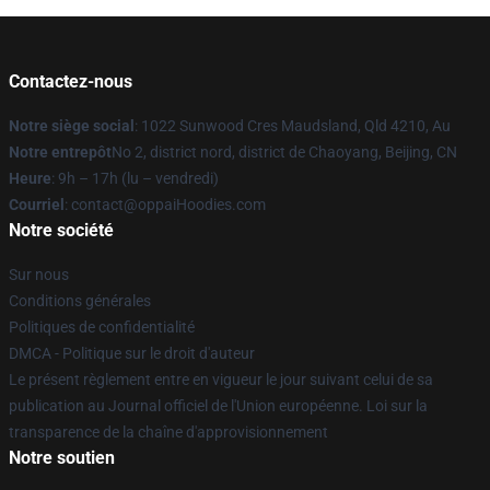
Contactez-nous
Notre siège social
: 1022 Sunwood Cres Maudsland, Qld 4210, Au
Notre entrepôt
No 2, district nord, district de Chaoyang, Beijing, CN
Heure
: 9h – 17h (lu – vendredi)
Courriel
: contact@oppaiHoodies.com
Notre société
Sur nous
Conditions générales
Politiques de confidentialité
DMCA - Politique sur le droit d'auteur
Le présent règlement entre en vigueur le jour suivant celui de sa
publication au Journal officiel de l'Union européenne. Loi sur la
transparence de la chaîne d'approvisionnement
Notre soutien