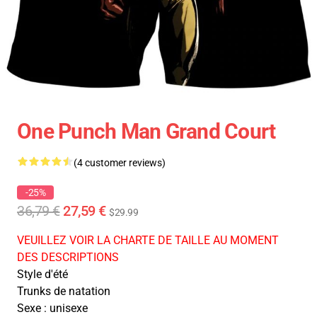
One Punch Man Grand Court
(4 customer reviews)
-25%
36,79 €
27,59 €
$29.99
VEUILLEZ VOIR LA CHARTE DE TAILLE AU MOMENT
DES DESCRIPTIONS
Style d'été
Trunks de natation
Sexe : unisexe