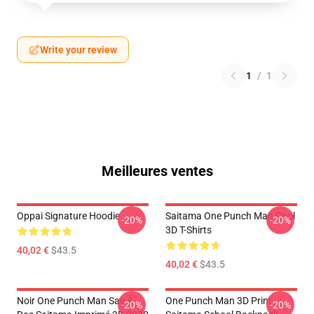
Write your review
1
/
1
Meilleures ventes
Oppai Signature Hoodie
Saitama One Punch Man Cool
-20%
-20%
3D T-Shirts
40,02 €
$43.5
40,02 €
$43.5
Noir One Punch Man Sac À
One Punch Man 3D Print
-20%
-20%