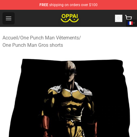
FREE
shipping on orders over $100
Oppai Store - Official Oppai Merchandise Shop
Open menu
Accueil
/
One Punch Man Vêtements
/
One Punch Man Gros shorts