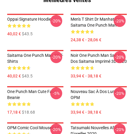
Meilleures ventes
Oppai Signature Hoodie
Men's T Shirt Dr Manhattan
-20%
-20%
Saitama One Punch Man
40,02 €
$43.5
24,38 € - 28,06 €
Saitama One Punch Man 3D T-
Noir One Punch Man Sac À
-20%
-20%
Shirts
Dos Saitama Imprimé 3D 2020
40,02 €
$43.5
33,94 € - 38,18 €
One Punch Man Cute Face
Nouveau Sac À Dos Lumineux
-5%
-20%
Beanie
OPM
17,18 €
$18.68
33,94 € - 38,18 €
OPM Comic Cool Mousepad
Tatsumaki Nouvelles Affaires
-20%
-20%
D'oreiller 2020