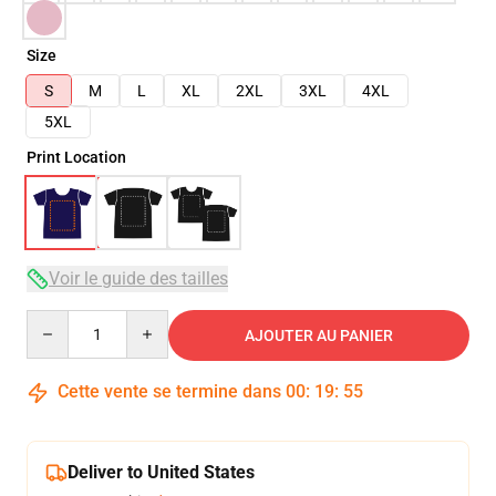
Size
S
M
L
XL
2XL
3XL
4XL
5XL
Print Location
Voir le guide des tailles
Quantity
AJOUTER AU PANIER
Cette vente se termine dans
00
:
19
:
54
Deliver to United States