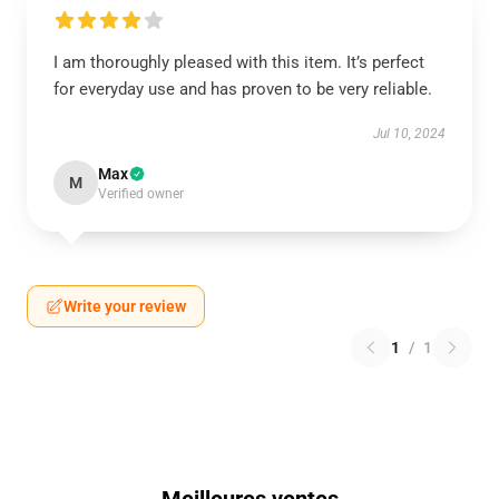
I am thoroughly pleased with this item. It’s perfect
for everyday use and has proven to be very reliable.
Jul 10, 2024
Max
M
Verified owner
Write your review
1
/
1