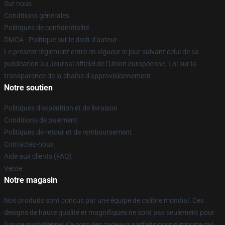
Sur nous
Conditions générales
Politiques de confidentialité
DMCA - Politique sur le droit d'auteur
Le présent règlement entre en vigueur le jour suivant celui de sa
publication au Journal officiel de l'Union européenne. Loi sur la
transparence de la chaîne d'approvisionnement
Notre soutien
Politiques d'expédition et de livraison
Conditions de paiement
Politiques de retour et de remboursement
Contactez-nous
Aide aux clients (FAQ)
Vente
Notre magasin
Nos produits sont conçus par une équipe de calibre mondial. Ces
designs de haute qualité et magnifiques ne sont pas seulement pour
l'usure quotidienne! Ce sont des cadeaux parfaits pour n'importe qui.