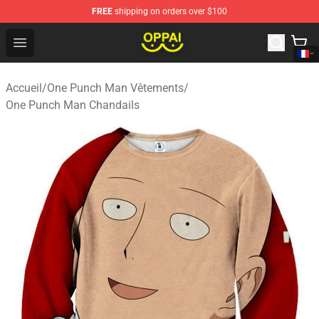
FREE
shipping on orders over $100
Oppai Store - Official Oppai Merchandise Shop
Open menu
Accueil
/
One Punch Man Vêtements
/
One Punch Man Chandails