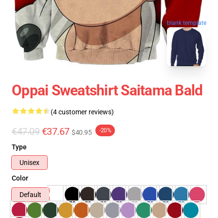
blank template
Oppai Sweatshirt Saitama Bald
(4 customer reviews)
€47.09
€37.67
-20%
$40.95
Type
Unisex
Color
Default