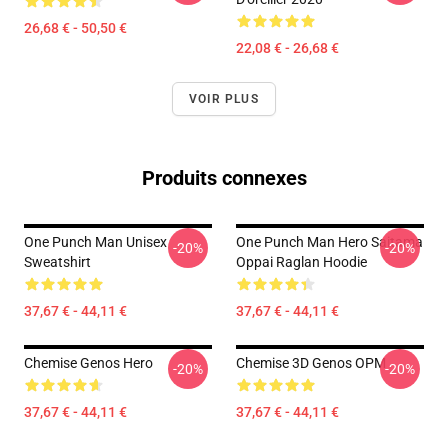
26,68 € - 50,50 €
22,08 € - 26,68 €
VOIR PLUS
Produits connexes
One Punch Man Unisex
One Punch Man Hero Saitama
-20%
-20%
Sweatshirt
Oppai Raglan Hoodie
37,67 € - 44,11 €
37,67 € - 44,11 €
Chemise Genos Hero
Chemise 3D Genos OPM
-20%
-20%
37,67 € - 44,11 €
37,67 € - 44,11 €