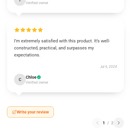
I
Verified owner
I’m extremely satisfied with this product. It’s well-
constructed, practical, and surpasses my
expectations.
Jul 6, 2024
Chloe
C
Verified owner
Write your review
1
/
2