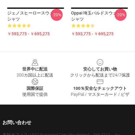
ジェノスヒーロースウェット
Oppai 埼玉バルドスウェット
-20%
-20%
シャツ
シャツ
￥593,775 - ￥695,275
￥593,775 - ￥695,275
Footer
世界中に配送
安心してお買い物
200カ国以上に配送
クリックから配送まで24/7保護
国際保証
100％安全なチェックアウト
使用国で提供
PayPal / マスターカード / ビザ
お問い合わせ
本社オフィス
: 1022 Sunwood Cres Maudsland、Qld 4210、Au