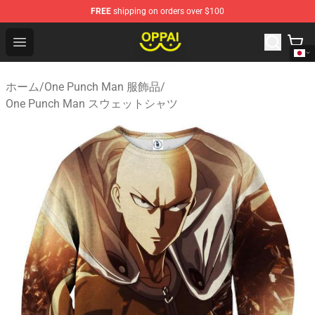
FREE
shipping on orders over $100
Oppai Store - Official Oppai Merchandise Shop
Open menu
ホーム
/
One Punch Man 服飾品
/
One Punch Man スウェットシャツ