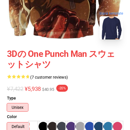
blank template
3Dの One Punch Man スウェ
ットシャツ
(7 customer reviews)
¥7,422
¥5,938
-20%
$40.95
Type
Unisex
Color
Default