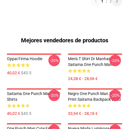
1
/
2
Mejores vendedores de productos
Oppai Firma Hoodie
Men's T Shirt Dr Manhattan
-20%
-20%
Saitama One Punch Man
40,02 €
$43.5
24,38 € - 28,06 €
Saitama One Punch Man 3D T-
Negro One Punch Man 3D
-20%
-20%
Shirts
Print Saitama Backpack 2020
40,02 €
$43.5
33,94 € - 38,18 €
One Punch Man Cute Face
Nueva Moda Luminosa OPM