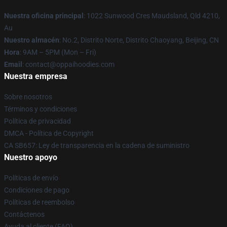
Nuestra oficina principal
: 1022 Sunwood Cres Maudsland, Qld 4210,
Au
Nuestro almacén
: No.2, Distrito Norte, Distrito Chaoyang, Beijing, CN
Hora
: 9AM – 5PM (Mon – Fri)
Email
: contact@oppaihoodies.com
Nuestra empresa
Sobre nosotros
Términos y condiciones
Política de privacidad
DMCA - Política de Copyright
CA SB657: Ley de transparencia en la cadena de suministro
Nuestro apoyo
Políticas de envío
Condiciones de pago
Políticas de reembolso
Contáctenos
Ayuda al cliente (FAQ)