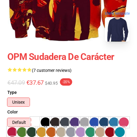
blank template
OPM Sudadera De Carácter
(7 customer reviews)
€47.09
€37.67
-20%
$40.95
Type
Unisex
Color
Default