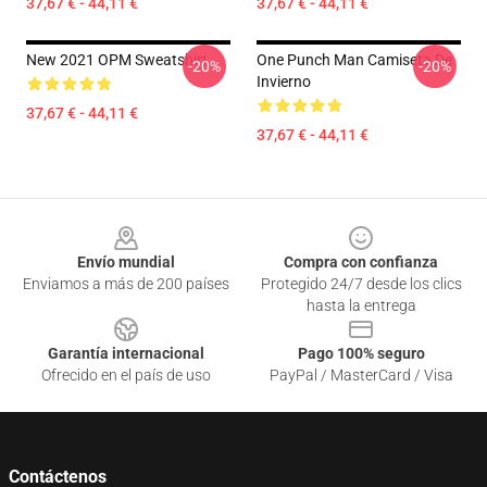
37,67 € - 44,11 €
37,67 € - 44,11 €
New 2021 OPM Sweatshirt
One Punch Man Camiseta De
-20%
-20%
Invierno
37,67 € - 44,11 €
37,67 € - 44,11 €
Footer
Envío mundial
Compra con confianza
Enviamos a más de 200 países
Protegido 24/7 desde los clics
hasta la entrega
Garantía internacional
Pago 100% seguro
Ofrecido en el país de uso
PayPal / MasterCard / Visa
Contáctenos