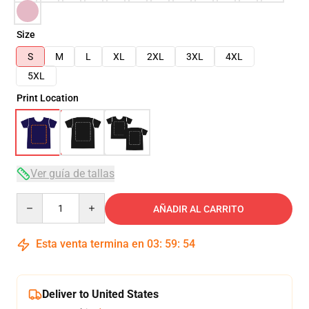
Size
S
M
L
XL
2XL
3XL
4XL
5XL
Print Location
Ver guía de tallas
Quantity
AÑADIR AL CARRITO
Esta venta termina en
03
:
59
:
54
Deliver to United States