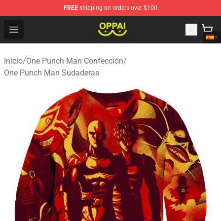
FREE
shipping on orders over $100
Oppai Store - Official Oppai Merchandise Shop
Open menu
Inicio
/
One Punch Man Confección
/
One Punch Man Sudaderas