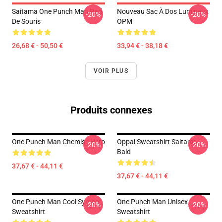
Saitama One Punch Man Pad
Nouveau Sac À Dos Lumineux
-20%
-20%
De Souris
OPM
26,68 € - 50,50 €
33,94 € - 38,18 €
VOIR PLUS
Produits connexes
One Punch Man Chemise Hero
Oppai Sweatshirt Saitama
-20%
-20%
Bald
37,67 € - 44,11 €
37,67 € - 44,11 €
One Punch Man Cool Symbol
One Punch Man Unisex
-20%
-20%
Sweatshirt
Sweatshirt