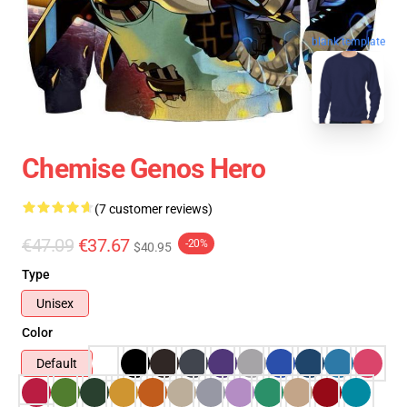
blank template
Chemise Genos Hero
(7 customer reviews)
€47.09
€37.67
-20%
$40.95
Type
Unisex
Color
Default