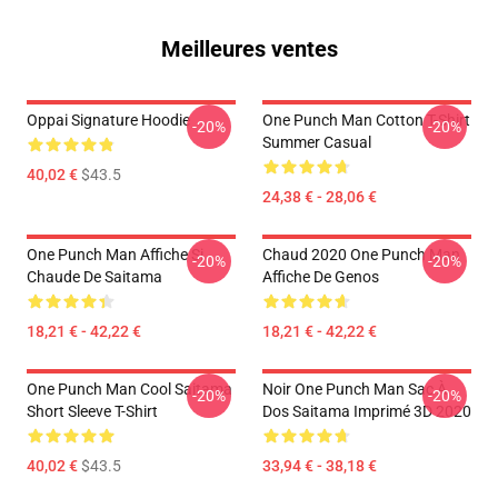
Meilleures ventes
Oppai Signature Hoodie
One Punch Man Cotton T-Shirt
-20%
-20%
Summer Casual
40,02 €
$43.5
24,38 € - 28,06 €
One Punch Man Affiche Si
Chaud 2020 One Punch Man
-20%
-20%
Chaude De Saitama
Affiche De Genos
18,21 € - 42,22 €
18,21 € - 42,22 €
One Punch Man Cool Saitama
Noir One Punch Man Sac À
-20%
-20%
Short Sleeve T-Shirt
Dos Saitama Imprimé 3D 2020
40,02 €
$43.5
33,94 € - 38,18 €