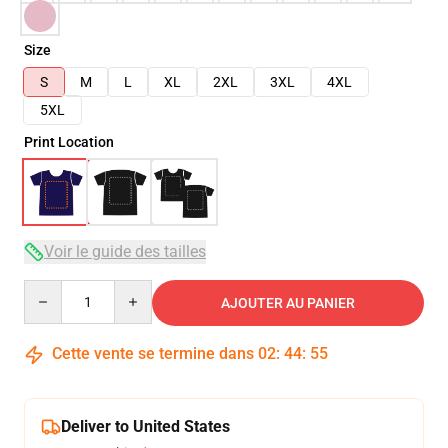
Size
S
M
L
XL
2XL
3XL
4XL
5XL
Print Location
Voir le guide des tailles
Quantity
AJOUTER AU PANIER
Cette vente se termine dans
02
:
44
:
54
Deliver to United States