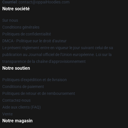
Courriel
: contact@oppaiHoodies.com
Notre société
Sur nous
Conditions générales
Politiques de confidentialité
DMCA - Politique sur le droit d'auteur
Le présent règlement entre en vigueur le jour suivant celui de sa
publication au Journal officiel de l'Union européenne. Loi sur la
transparence de la chaîne d'approvisionnement
Notre soutien
Politiques d'expédition et de livraison
Conditions de paiement
Politiques de retour et de remboursement
Contactez-nous
Aide aux clients (FAQ)
Vente
Notre magasin