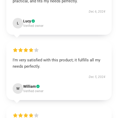
practical, and fits my needs perfectly.
Dec 6, 2024
Lucy
L
Verified owner
I’m very satisfied with this product; it fulfills all my
needs perfectly.
Dec 5, 2024
William
W
Verified owner