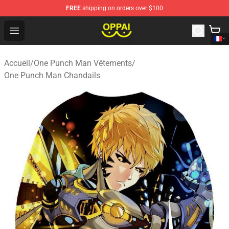
FREE
shipping on orders over $100
Oppai Store - Official Oppai Merchandise Shop
Open menu
Accueil
/
One Punch Man Vêtements
/
One Punch Man Chandails