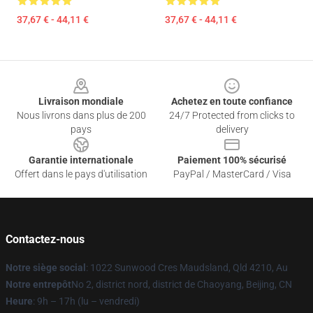
37,67 € - 44,11 €
37,67 € - 44,11 €
Footer
Livraison mondiale
Achetez en toute confiance
Nous livrons dans plus de 200
24/7 Protected from clicks to
pays
delivery
Garantie internationale
Paiement 100% sécurisé
Offert dans le pays d'utilisation
PayPal / MasterCard / Visa
Contactez-nous
Notre siège social
: 1022 Sunwood Cres Maudsland, Qld 4210, Au
Notre entrepôt
No 2, district nord, district de Chaoyang, Beijing, CN
Heure
: 9h – 17h (lu – vendredi)